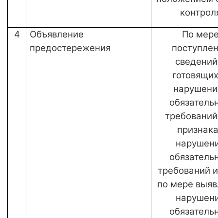
контрол
4
Объявление
По мер
предостережения
поступле
сведений
готовящи
нарушени
обязатель
требований
признак
нарушен
обязатель
требований и
по мере выяв
нарушен
обязатель