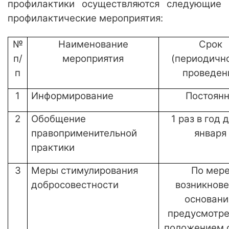
профилактики осуществляются следующие
профилактические мероприятия:
№
Наименование
Срок
п/
мероприятия
(периодично
п
проведен
1
Информирование
Постоян
2
Обобщение
1 раз в год 
правоприменительной
января
практики
3
Меры стимулирования
По мер
добросовестности
возникнов
основани
предусмотр
положением 