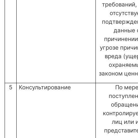
требований,
отсутству
подтвержде
данные 
причинении
угрозе причи
вреда (уще
охраняем
законом цен
5
Консультирование
По мер
поступле
обращен
контролиру
лиц или 
представит