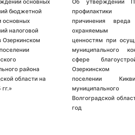
рждении основных
Об утверждении П
ний бюджетной
профилактики
и основных
причинения вреда 
ий налоговой
охраняемым з
в Озеркинском
ценностям при осущ
поселении
муниципального ко
ского
сфере благоустр
льного района
Озеркинском с
ской области на
поселении Киквид
 гг.»
муниципального
Волгоградской облас
год