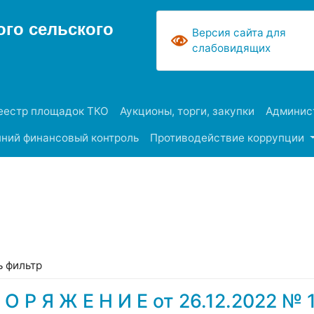
го сельского
Версия сайта для
слабовидящих
еестр площадок ТКО
Аукционы, торги, закупки
Админист
ний финансовый контроль
Противодействие коррупции
ь фильтр
 О Р Я Ж Е Н И Е от 26.12.2022 № 