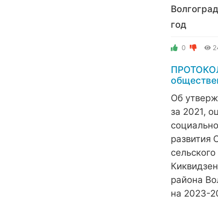
Волгоград
год
0
2
ПРОТОКОЛ
обществе
Об утверж
за 2021, о
социально
развития 
сельского
Киквидзен
района Во
на 2023-2