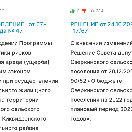
33
0
234
ЛЕНИЕ от 07.­
РЕШЕНИЕ от 24.10.202
ода № 47
117/67
ждении Программы
О внесении изменений
ики рисков
Решение Совета депу
я вреда (ущерба)
Озеркинского сельск
ым законом
поселения от 20.12.202
м при осуществлении
90/52 «О бюджете
льного жилищного
Озеркинского сельск
на территории
поселения на 2022 год
ого сельского
плановый период 2023
 Киквидзенского
годов».
льного района