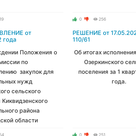
19
0
256
ВЛЕНИЕ от
РЕШЕНИЕ от 17.05.20
2 года
110/61
ждении Положения о
Об итогах исполнени
миссии по
Озеркинского сел
лению закупок для
поселения
за 1 ква
льных нужд
года.
ого сельского
 Киквидзенского
льного района
ской области
54
0
251