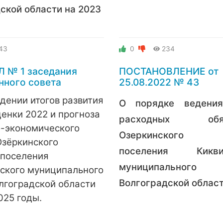
ской области на 2023
43
0
234
 № 1 заседания
ПОСТАНОВЛЕНИЕ от
нного совета
25.08.2022 № 43
дении итогов развития
О порядке ведения
ценки 2022 и прогноза
расходных обяза
-экономического
О
зеркинского се
Озёркинского
поселения
Кикв
 поселения
муниципального
ского муниципального
Волгоградской облас
лгоградской области
025 годы.