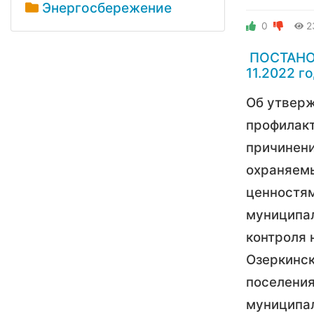
Энергосбережение
0
2
ПОСТАНОВ
11.2022 г
Об утвер
профилакт
причинени
охраняем
ценностя
муниципа
контроля 
Озеркинск
поселения
муниципа