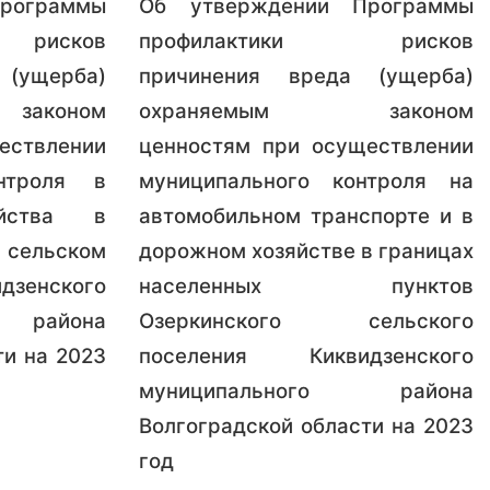
рограммы
Об утверждении Программы
 рисков
профилактики рисков
(ущерба)
причинения вреда (ущерба)
аконом
охраняемым законом
ествлении
ценностям при осуществлении
нтроля в
муниципального контроля на
ойства в
автомобильном транспорте и в
ельском
дорожном хозяйстве в границах
зенского
населенных пунктов
 района
Озеркинского сельского
ти на 2023
поселения Киквидзенского
муниципального района
Волгоградской области на 2023
год